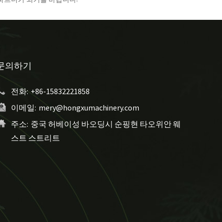
문의하기
전화:
+86-15832221858
이메일:
mery@hongxumachinery.com
주소:
중국 허베이성 바오딩시 순핑현 타오위안 웨
스트 스트리트